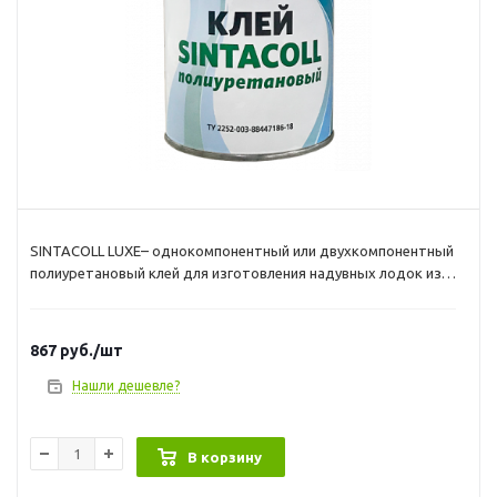
SINTACOLL LUXЕ– однокомпонентный или двухкомпонентный
полиуретановый клей для изготовления надувных лодок из
ПВХ-ткани, а также для ремонта лодок, плотов, тентов и
других изделий из ПВХ-ткани. Обладает хорошей
устойчивостью к высоким температурам и быстрым
867
руб.
/шт
начальным склеиванием.
Не требует термоактивации
. При
использовании с отвердителем DESMODUR RFE, DESMODUR
Нашли дешевле?
RC гарантирует стойкость к гидролизу и высокую
термостойкость. Обьем 1 л.
В корзину