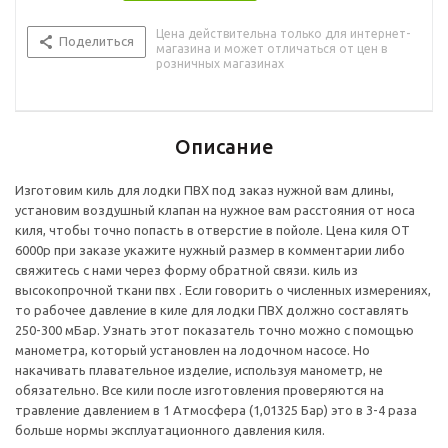
1 Атмосфера (1,01325 Бар) это в 3-4 раза больше нормы
Цена действительна только для интернет-
эксплуатационного давления киля.
Поделиться
магазина и может отличаться от цен в
розничных магазинах
Описание
Изготовим киль для лодки ПВХ под заказ нужной вам длины,
установим воздушный клапан на нужное вам расстояния от носа
киля, чтобы точно попасть в отверстие в пойоле. Цена киля ОТ
6000р при заказе укажите нужный размер в комментарии либо
свяжитесь с нами через форму обратной связи. киль из
высокопрочной ткани пвх . Если говорить о численных измерениях,
то рабочее давление в киле для лодки ПВХ должно составлять
250-300 мБар. Узнать этот показатель точно можно с помощью
манометра, который установлен на лодочном насосе. Но
накачивать плавательное изделие, используя манометр, не
обязательно. Все кили после изготовления проверяются на
травление давлением в 1 Атмосфера (1,01325 Бар) это в 3-4 раза
больше нормы эксплуатационного давления киля.