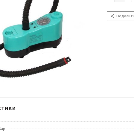
Поделит
стики
Бар