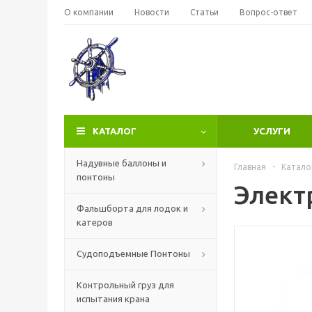
О компании
Новости
Статьи
Вопрос-ответ
КАТАЛОГ
УСЛУГИ
Надувные баллоны и
Главная
-
Катало
понтоны
Элект
Фальшборта для лодок и
катеров
Судоподъемные Понтоны
Контрольный груз для
испытания крана