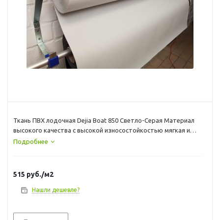
Ткань ПВХ лодочная Dejia Boat 850 Светло-Серая Материал
высокого качества с высокой износостойкостью мягкая и
прочная. Ширина рулона 204 при покупки более 2кв.м ткань
Подробнее
нарезается кратно погонному метру к примеру 3 кв.м = куску
150х204см 4кв.м=204х200см и тд
515
руб.
/м2
Нашли дешевле?