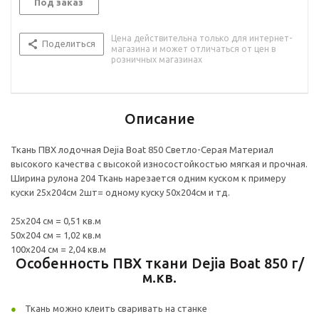
Под заказ
Цена действительна только для интернет-
Поделиться
магазина и может отличаться от цен в
розничных магазинах
Описание
Ткань ПВХ лодочная Dejia Boat 850 Светло-Серая Материал
высокого качества с высокой износостойкостью мягкая и прочная.
Ширина рулона 204 Ткань нарезается одним куском к примеру
куски 25х204см 2шт= одному куску 50х204см и тд.
25х204 см = 0,51 кв.м
50х204 см = 1,02 кв.м
100х204 см = 2,04 кв.м
Особенность ПВХ ткани Dejia Boat 850 г/
м.кв.
Ткань можно клеить сваривать на станке