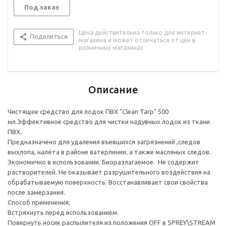
OFF в SPREY\STREAM Распылить средство на очищаемую
Под заказ
поверхность на расстоянии 10-15 см выдержать 2-5 минут,
протереть губкой с абразивной поверхностью и обильно
Цена действительна только для интернет-
смыть водой. При сильном загрязнении рекомендуется
Поделиться
магазина и может отличаться от цен в
повторить обработку. Состав; Вода, неионогенные и
розничных магазинах
анионные ПАВ, ЭТДА, метасиликат натрия, гидроокись
натрия. Расход; 50-70 мл на 1 кв. метр
Описание
Чистящее средство для лодок ПВХ "Clean Tarp" 500
мл.Эффективное средство для чистки надувных лодок из ткани
ПВХ.
Предназначено для удаления въевшихся загрязнений ,следов
выхлопа, налёта в районе ватерлинии, а также масляных следов.
Экономично в использовании. Биоразлагаемое. Не содержит
растворителей. Не оказывает разрушительного воздействия на
обрабатываемую поверхность. Восстанавливает свои свойства
после замерзания.
Способ применения;
Встряхнуть перед использованием.
Повернуть носик распылителя из положения OFF в SPREY\STREAM