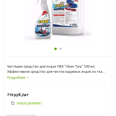
Чистящее средство для лодок ПВХ "Clean Tarp" 500 мл.
Эффективное средство для чистки надувных лодок из ткани
ПВХ. Предназначено для удаления въевшихся загрязнений
Подробнее
,следов выхлопа, налёта в районе ватерлинии, а также
масляных следов. Экономично в использовании.
Биоразлагаемое. Не содержит растворителей. Не оказывает
710
руб.
/шт
разрушительного воздействия на обрабатываемую
поверхность. Восстанавливает свои свойства после
Нашли дешевле?
замерзания. Способ применения; Встряхнуть перед
использованием. Повернуть носик распылителя из положения