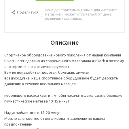
предпочтениям.
Цена действительна только для интернет-
Подходит для любого гладкого пола.
Поделиться
магазина и может отличаться от цен в
Мобильный и компактный.
розничных магазинах
Никакого шума во время тренировок, поскольку не
требуется постоянная автоподкачка.
Защита швов.
Описание
Спортивное оборудование нового поколения от нашей компании
RiverHunter сделано из современного материала AirDeck и поэтому
оно герметично и отлично пружинит .
Вам не понадобится дорогая, большая, шумная
воздуходувка..наше спортивное оборудование будет держать
давление в течение нескольких месяцев
небольшого насоса хватит, чтобы накачать даже самые большие
гимнастические маты за 10-15 минут.
Надув займет всего 15-20 минут.
Можно с легкостью отрегулировать давление по вашим
предпочтениям.