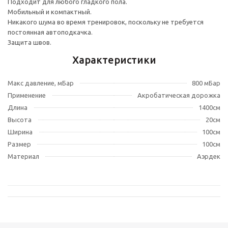
Подходит для любого гладкого пола.
Мобильный и компактный.
Никакого шума во время тренировок, поскольку не требуется
постоянная автоподкачка.
Защита швов.
Характеристики
Макс давление, мБар
800 мБар
Применение
Акробатическая дорожка
Длина
1400см
Высота
20см
Ширина
100см
Размер
100см
Материал
Аэрдек