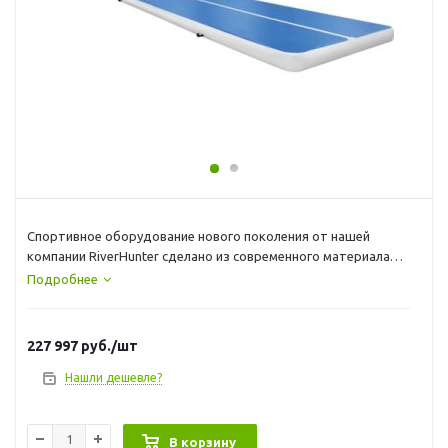
Спортивное оборудование нового поколения от нашей
компании RiverHunter сделано из современного материала
AirDeck и поэтому оно герметично и отлично пружинит .
Подробнее
Вам не понадобится дорогая, большая, шумная
воздуходувка..наше спортивное оборудование будет
227 997
руб.
/шт
держать давление в течение нескольких месяцев
Нашли дешевле?
небольшого насоса хватит, чтобы накачать даже самые
большие гимнастические маты за 10-15 минут.
В корзину