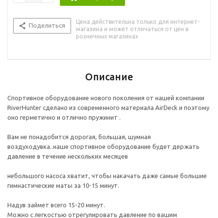
Надув займет всего 15-20 минут.
Можно с легкостью отрегулировать давление по вашим
Цена действительна только для интернет-
предпочтениям.
Поделиться
магазина и может отличаться от цен в
Подходит для любого гладкого пола.
розничных магазинах
Мобильный и компактный.
Никакого шума во время тренировок, поскольку не
требуется постоянная автоподкачка.
Защита швов.
Описание
Спортивное оборудование нового поколения от нашей компании
RiverHunter сделано из современного материала AirDeck и поэтому
оно герметично и отлично пружинит .
Вам не понадобится дорогая, большая, шумная
воздуходувка..наше спортивное оборудование будет держать
давление в течение нескольких месяцев
небольшого насоса хватит, чтобы накачать даже самые большие
гимнастические маты за 10-15 минут.
Надув займет всего 15-20 минут.
Можно с легкостью отрегулировать давление по вашим