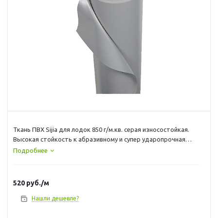
Ткань ПВХ Sijia для лодок 850 г/м.кв. серая износостойкая.
Высокая стойкость к абразивному и супер ударопрочная
Многослойный ПВХ материал используется для изготовления
Подробнее
надувных баллонов, дна или ремонта лодок. Несущая основа
изготовлена из плотного плетёного нейлона и обеспечивает
такому ПВХ материалу для лодок прочность и стойкость к
520
руб.
/м
истиранию. Ширина рулона – 50см
Нашли дешевле?