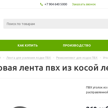
+7 904 640 5000
Заказать звонок
КАК КУПИТЬ
ПРОИЗВОДСТВО
г
-
Лента для усиления лодки ПВХ
-
Ремкомплект для лодок ПВХ
-
Уго
овая лента пвх из косой 
ПВХ уголок из
расправленной
ткань пвх Mehl