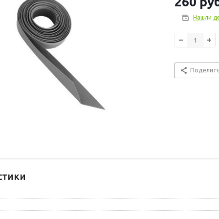
260
руб
Нашли д
Поделит
стики