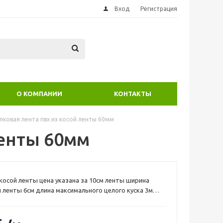
Вход
Регистрация
О КОМПАНИИ
КОНТАКТЫ
лковая лента пвх из косой ленты 60мм
ленты 60мм
 косой ленты цена указана за 10см ленты ширина
 ленты 6см длина максимального целого куска 3м
er Texnologies 750 (пример 100см=300р)