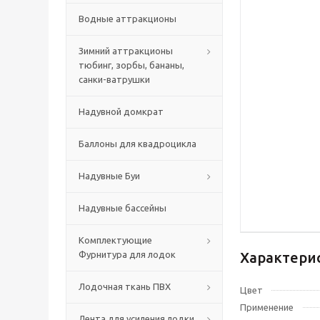
Водные аттракционы
Зимний аттракционы
тюбинг, зорбы, бананы,
санки-ватрушки
Надувной домкрат
Баллоны для квадроцикла
Надувные Буи
Надувные бассейны
Комплектующие
Фурнитура для лодок
Характери
Лодочная ткань ПВХ
Цвет
Применение
Лента для усиления лодки