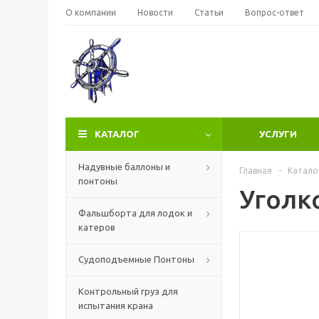
О компании
Новости
Статьи
Вопрос-ответ
КАТАЛОГ
УСЛУГИ
Надувные баллоны и
Главная
-
Катало
понтоны
Уголк
Фальшборта для лодок и
катеров
Судоподъемные Понтоны
Контрольный груз для
испытания крана