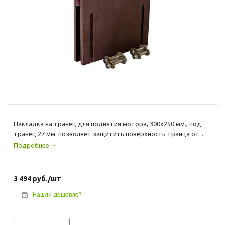
Накладка на транец для поднятия мотора, 300х250 мм., под
транец 27 мм. позволяет защитить поверхность транца от
повреждения пятаками струбцин мотора, а также просто и
Подробнее
удобно отрегулировать мотор по высоте.
3 494
руб.
/шт
Нашли дешевле?