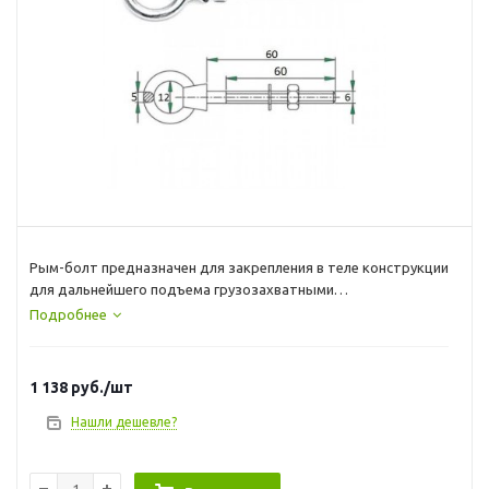
Рым-болт предназначен для закрепления в теле конструкции
для дальнейшего подъема грузозахватными
приспособлениями.
Подробнее
*Плоскость кольца рым болта перпендикулярна оси
направления резьбы, что позволяет затягивать рым-болт
при помощи любого вставленного в кольцо рычага.
1 138
руб.
/шт
*Применяется во всех отраслях промышленности и
судостроения.
Нашли дешевле?
*Может использоваться для фиксации швартовых, якорных
цепец и т.д.