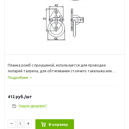
Планка ромб с проушиной, используется для проводки
лопарей талрепа, для обтягивания стоячего такелажа или
крепления иных конструкций в судостроение.
Подробнее
Также может использоваться для фиксации швартовых,
якорных цепей и т.д.
412
руб.
/шт
Материал : нержавеющая сталь
Нашли дешевле?
В корзину