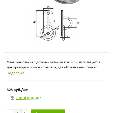
Овальная планка с дополнительным кольцом, используется
для проводки лопарей талрепа, для обтягивания стоячего
такелажа или крепления иных конструкций в судостроение.
Подробнее
Также может использоваться для фиксации швартовых,
якорных цепей и т.д.
325
руб.
/шт
Нашли дешевле?