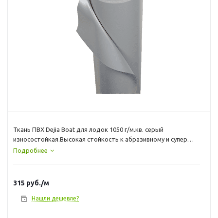
Ткань ПВХ Dejia Boat для лодок 1050 г/м.кв. серый
износостойкая.Высокая стойкость к абразивному и супер
ударопрочная Многослойный ПВХ материал используется
Подробнее
для изготовления надувных баллонов, дна или ремонта
лодок. Несущая основа изготовлена из плотного плетёного
нейлона и обеспечивает такому ПВХ материалу для лодок
315
руб.
/м
прочность и стойкость к истиранию. Ширина рулона – 25см
Нашли дешевле?